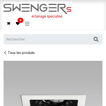
Se rendre au contenu
0
Tous les produits