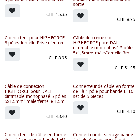
sortie
CHF
15.35
CHF
8.95
Connecteur pour HIGHFORCE
Câble de connexion
3 pôles femelle Prise d'entrée
HIGHFORCE pour DALI
dimmable monophasé 5 pôles
5x1,5mm² mâle/femelle 3m
CHF
8.95
CHF
51.05
Câble de connexion
Connecteur de câble en forme
HIGHFORCE pour DALI
de I à 1 pôle pour bande LED,
dimmable monophasé 5 pôles
set de 5 pièces
5x1,5mm² mâle/femelle 1,5m
CHF
4.10
CHF
43.40
Connecteur de câble en forme
Connecteur de serrage bande
de T à 1 pôle pour bande LED,
à câble 4 pôles pour bande