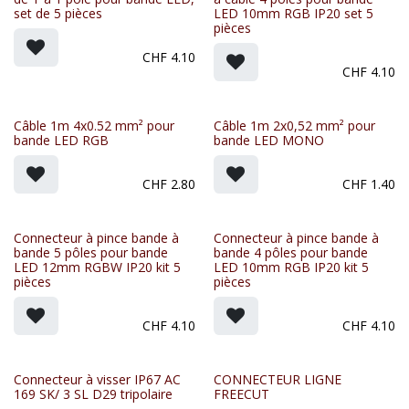
set de 5 pièces
LED 10mm RGB IP20 set 5
pièces
CHF
4.10
CHF
4.10
Câble 1m 4x0.52 mm² pour
Câble 1m 2x0,52 mm² pour
bande LED RGB
bande LED MONO
CHF
2.80
CHF
1.40
Connecteur à pince bande à
Connecteur à pince bande à
bande 5 pôles pour bande
bande 4 pôles pour bande
LED 12mm RGBW IP20 kit 5
LED 10mm RGB IP20 kit 5
pièces
pièces
CHF
4.10
CHF
4.10
Connecteur à visser IP67 AC
CONNECTEUR LIGNE
169 SK/ 3 SL D29 tripolaire
FREECUT