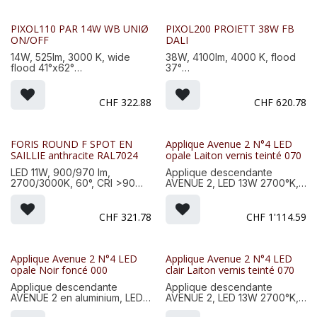
PIXOL110 PAR 14W WB UNIØ
PIXOL200 PROIETT 38W FB
ON/OFF
DALI
14W, 525lm, 3000 K, wide
38W, 4100lm, 4000 K, flood
flood 41°x62°
37°
Finition, Couleur : Anthracite
Finition, Couleur : Aluminium
-16
-21
Dim. : 110x110x100mm, Poids :
Dim. : 200x250x160mm, Poids
CHF
322.88
CHF
620.78
1,3 Kg
: 5,4 Kg
FORIS ROUND F SPOT EN
Applique Avenue 2 N°4 LED
SAILLIE anthracite RAL7024
opale Laiton vernis teinté 070
LED 11W, 900/970 lm,
Applique descendante
2700/3000K, 60°, CRI >90
AVENUE 2, LED 13W 2700°K,
émission : direct, IP66, CL I
IP44, classe 1, diffuseurs
gradable : on/off, inclus câble
méthacrylate opale. Matière
L2000mm
lanterne : laiton vernis teinté
CHF
321.78
CHF
1'114.59
Dim. : Long x Ø: 138mm x
070. Matière potence :
Ø100mm
aluminium, teinte RAL 9005
noir foncé 000
Applique Avenue 2 N°4 LED
Applique Avenue 2 N°4 LED
opale Noir foncé 000
clair Laiton vernis teinté 070
Applique descendante
Applique descendante
AVENUE 2 en aluminium, LED
AVENUE 2, LED 13W 2700°K,
13W 2700°K, IP44, classe 1,
IP44, classe 1, diffuseurs