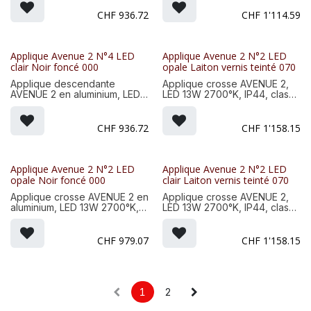
diffuseurs méthacrylate opale.
verre clair. Matière lanterne :
Teinte RAL 9005 Noir foncé
laiton vernis teinté 070.
CHF
936.72
CHF
1'114.59
000. Garantie 25 ans
Matière potence : aluminium,
anticorrosion sur l'aluminium
teinte RAL 9005 noir foncé
000
Applique Avenue 2 N°4 LED
Applique Avenue 2 N°2 LED
clair Noir foncé 000
opale Laiton vernis teinté 070
Applique descendante
Applique crosse AVENUE 2,
AVENUE 2 en aluminium, LED
LED 13W 2700°K, IP44, classe
13W 2700°K, IP44, classe 1,
1, diffuseurs méthacrylate
diffuseurs verre clair. Teinte
opale. Matière lanterne : laiton
RAL 9005 Noir foncé 000.
vernis teinté 070. Matière
CHF
936.72
CHF
1'158.15
Garantie 25 ans anticorrosion
crosse : aluminium, teinte RAL
sur l'aluminium
9005 noir foncé 000
Applique Avenue 2 N°2 LED
Applique Avenue 2 N°2 LED
opale Noir foncé 000
clair Laiton vernis teinté 070
Applique crosse AVENUE 2 en
Applique crosse AVENUE 2,
aluminium, LED 13W 2700°K,
LED 13W 2700°K, IP44, classe
IP44, classe 1, diffuseurs
1, diffuseurs verre clair.
méthacrylate opale. Teinte
Matière lanterne : laiton vernis
RAL 9005 Noir foncé 000.
teinté 070. Matière crosse :
CHF
979.07
CHF
1'158.15
Garantie 25 ans anticorrosion
aluminium, teinte RAL 9005
sur l'aluminium
noir foncé 000
1
2