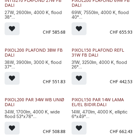
INTIS210 PLAFOND 27W FB
PIXOL200 PLAFOND 69W FB
DALI
DALI
27W, 2600lm, 4000 K, flood
69W, 7550lm, 4000 K, flood
38°
40°
Finition, Couleur : Aluminium
Finition, Couleur : Aluminium
-21
-21
Dim. : 211x220mm, Poids : 3,1
Dim. : 200x200x150mm, Poids
CHF
585.68
CHF
655.93
Kg
: 5,2 Kg
PIXOL200 PLAFOND 38W FB
PIXOL150 PLAFOND REFL
DALI
31W FB DALI
38W, 3900lm, 3000 K, flood
31W, 3250lm, 4000 K, flood
37°
26°
Finition, Couleur : Anthracite
Finition, Couleur : Anthracite
-16
-16
Dim. : 200x200x150mm, Poids
Dim. : 150x150x110mm, Poids :
CHF
551.83
CHF
442.53
: 5,2 Kg
2,3 Kg
PIXOL200 PAR 34W WB UNIØ
PIXOL150 PAR 14W LAMA
DALI
EL/EL BIDIR.DALI
34W, 1700lm, 4000 K, wide
14W, 470lm, 4000 K, elliptic
flood 53°x78°
6°x49°
Finition, Couleur : Anthracite
Finition, Couleur : Aluminium
-16
-21
Dim. : 200x200x140mm, Poids
Dim. : 150x150x100mm, Poids :
CHF
508.88
CHF
662.43
: 3,7 Kg
1,9 Kg