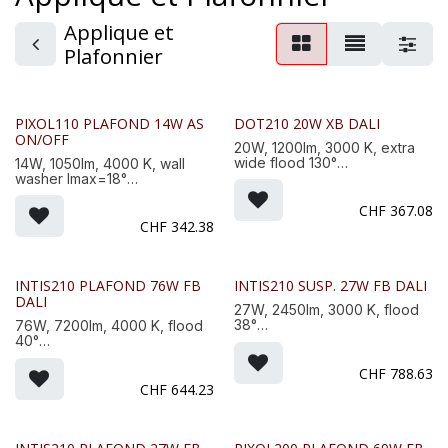
Applique et
Plafonnier
PIXOL110 PLAFOND 14W AS
DOT210 20W XB DALI
ON/OFF
20W, 1200lm, 3000 K, extra
wide flood 130°
14W, 1050lm, 4000 K, wall
Finition, Couleur : Aluminium
washer Imax=18°
-21
Finition, Couleur : Aluminium
Dim. : 209x89mm, Poids : 1,3
-21
CHF
367.08
Kg
Dim. : 110x110x110mm, Poids :
CHF
342.38
1,5 Kg
INTIS210 PLAFOND 76W FB
INTIS210 SUSP. 27W FB DALI
DALI
27W, 2450lm, 3000 K, flood
38°
76W, 7200lm, 4000 K, flood
Finition, Couleur : Blanc -11
40°
Dim. : 211x220mm, Poids : 4,2
Finition, Couleur : Aluminium
Kg
-21
CHF
788.63
Dim. : 211x220mm, Poids : 3,1
CHF
644.23
Kg