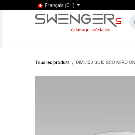
Se rendre au contenu
Français (CH)
Accueil
Produits
Marques
Entrepris
Tous les produits
DiMIL100 GU10 GCO NERO O