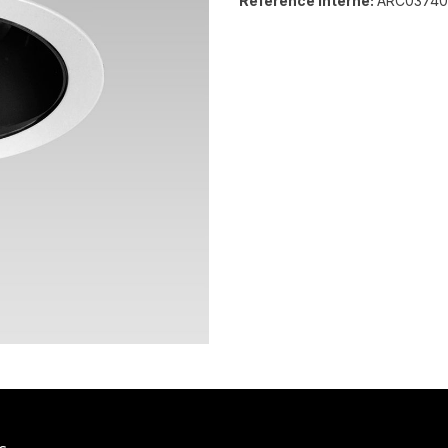
Référence interne:
ARC03740