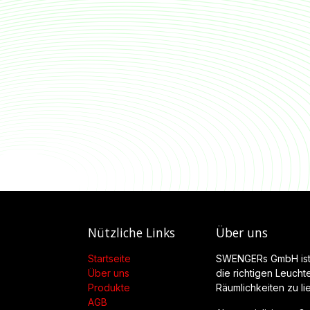
Nützliche Links
Über uns
Startseite
SWENGERs GmbH ist 
Über uns
die richtigen Leucht
Produkte
Räumlichkeiten zu lie
AGB