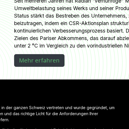
Seit mehreren Jahren hat Radian "vernünftige" 
Umweltbelastung seines Werks und seiner Produk
Status stärkt das Bestreben des Unternehmens, 
beizutragen, indem ein CSR-Aktionsplan struktur
kontinuierlichen Verbesserungsprozess basiert. D
Zielen des Pariser Abkommens, das darauf abziel
unter 2 °C im Vergleich zu den vorindustriellen N
Mehr erfahren​
in der ganzen Schweiz vertreten und wurde gegründet, um
en und das richtige Licht für die Anforderungen Ihrer
fern.