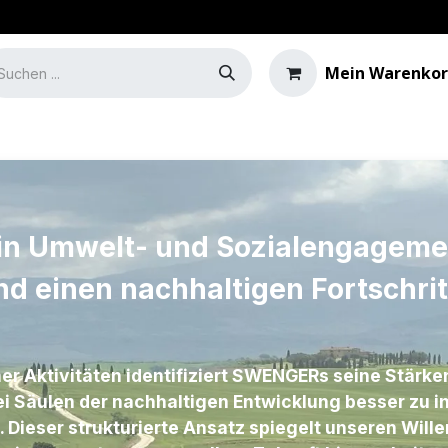
Mein Warenko
Guide de l'éclairage
in Umwelt- und Sozialengageme
d einen nachhaltigen Fortschrit
r Aktivitäten identifiziert SWENGERs seine Stärke
i Säulen der nachhaltigen Entwicklung besser zu in
. Dieser strukturierte Ansatz spiegelt unseren Wille