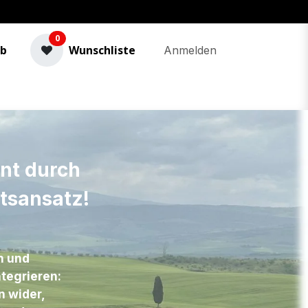
0
rb
Wunschliste
Anmelden
nt durch
tsansatz!
n und
tegrieren:
n wider,