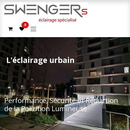
Zum Inhalt springen
0
L'éclairage urbain
Performance, Sécurité et Réduction
de la Pollution Lumineuse