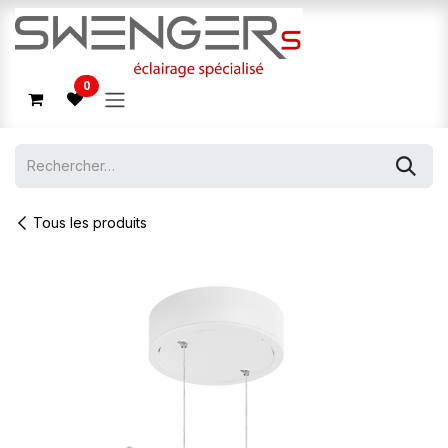
Se rendre au contenu
0
Tous les produits