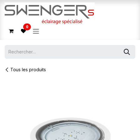
Se rendre au contenu
0
Tous les produits