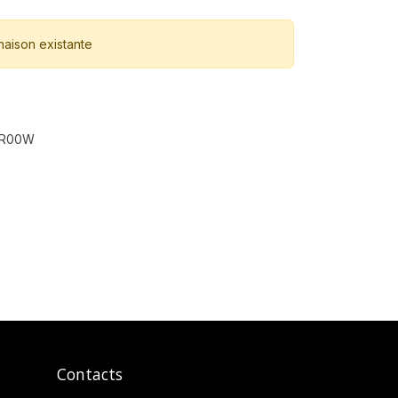
naison existante
OR00W
Contacts