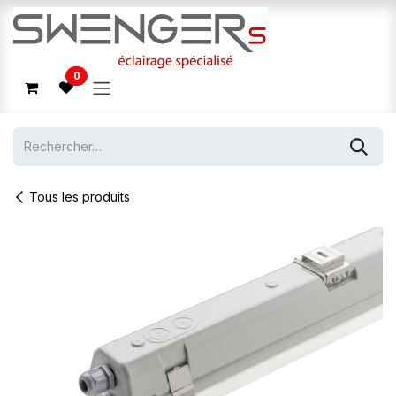
Se rendre au contenu
0
Tous les produits