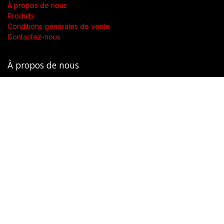
À propos de nous
Produits
Conditions générales de vente
Contactez-nous
À propos de nous
Présent dans toute la Suisse, SWENGERs Sàrl a été créée pour
fournir les luminaires et la lumière adaptés à l’exigence de vos
lieux.
En tant que grossiste spécialisé dans la fourniture de luminaires
et accessoires, nous proposons dans toute la Suisse des
produits de qualité accompagnés d’un soutien technique.
Notre objectif est de garantir une utilisation adaptée et
réfléchie pour une mise en lumière optimale.
Copyright © SWENGERs Sàrl - éclairage spécialisé
English (UK)
|
Français (CH)
|
Deutsch (CH)
|
Italiano
Généré par
- Le #1
Open Source eCommerce