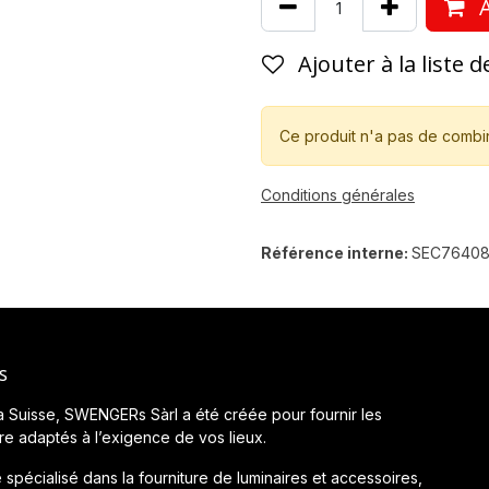
A
Ajouter à la liste 
Ce produit n'a pas de combi
Conditions générales
Référence interne:
SEC7640
s
a Suisse, SWENGERs Sàrl a été créée pour fournir les
ère adaptés à l’exigence de vos lieux.
 spécialisé dans la fourniture de luminaires et accessoires,