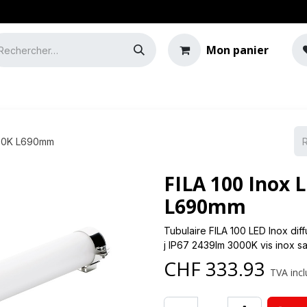
Mon panier
e
Guide de l'éclairage
000K L690mm
FILA 100 Inox 
L690mm
Tubulaire FILA 100 LED Inox di
j IP67 2439lm 3000K vis inox s
CHF
333.93
TVA incl