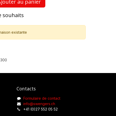
jouter au panier
de souhaits
naison existante
8300
Contacts
Formulaire de contact
info@swengers.ch
+41 (0)27 552 05 52