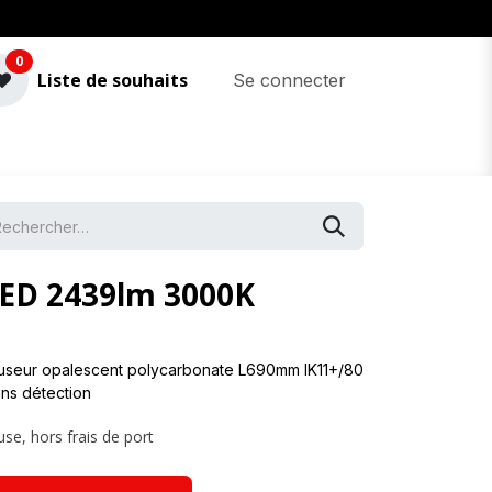
0
Liste de souhaits
Se connecter
LED 2439lm 3000K
ffuseur opalescent polycarbonate L690mm IK11+/80
ans détection
use, hors frais de port