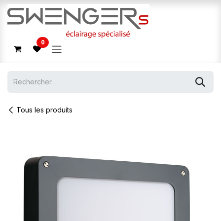
Se rendre au contenu
0
Tous les produits