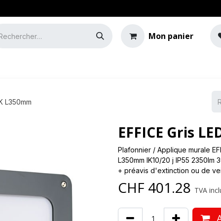
Mon panier
e
Guide de l'éclairage
0K L350mm
EFFICE Gris L
Plafonnier / Applique murale E
L350mm IK10/20 j IP55 2350lm 3
+ préavis d'extinction ou de vei
CHF
401.28
TVA incl
A