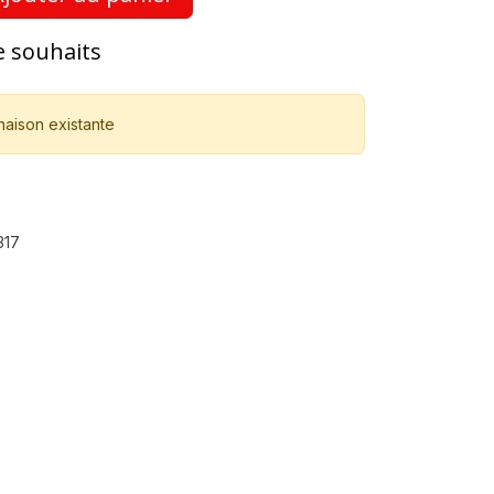
de souhaits
naison existante
317