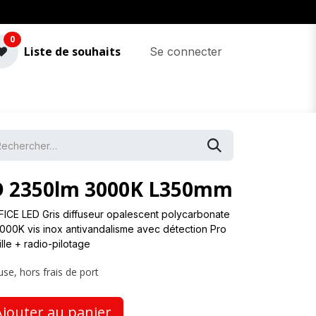
0
Liste de souhaits
Se connecter
ED 2350lm 3000K L350mm
FFICE LED Gris diffuseur opalescent polycarbonate
000K vis inox antivandalisme avec détection Pro
lle + radio-pilotage
use, hors frais de port
jouter au panier