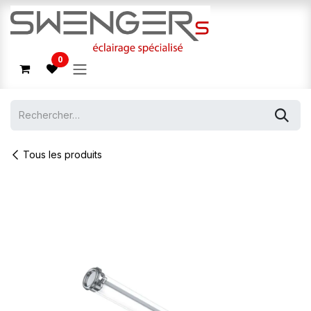
Se rendre au contenu
0
Tous les produits