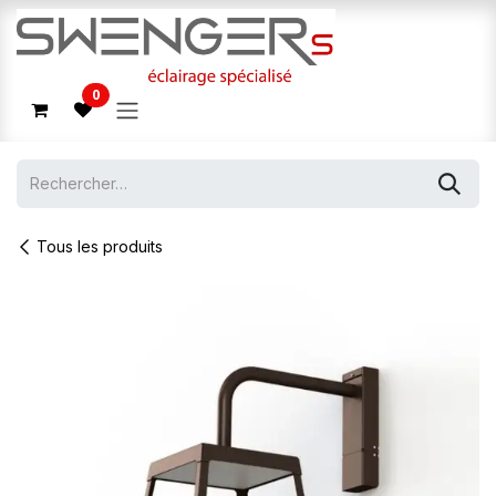
Se rendre au contenu
0
Tous les produits