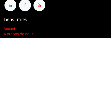
Liens utiles
Accueil
À propos de nous
Produits
Conditions générales de vente
Contactez-nous
À propos de nous
Présent dans toute la Suisse, SWENGERs Sàrl a été créée pour
fournir les luminaires et la lumière adaptés à l’exigence de vos
lieux.
En tant que grossiste spécialisé dans la fourniture de luminaires
et accessoires, nous proposons dans toute la Suisse des
produits de qualité accompagnés d’un soutien technique.
Notre objectif est de garantir une utilisation adaptée et