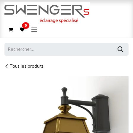
Se rendre au contenu
0
Tous les produits