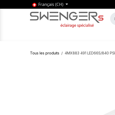
Se rendre au contenu
Français (CH)
Accueil
Produits
Marques
Entrepris
Tous les produits
4MX883 491 LED66S/840 P