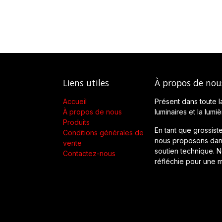
Liens utiles
À propos de nou
Accueil
Présent dans toute l
À propos de nous
luminaires et la lumi
Produits
En tant que grossiste
Conditions générales de
nous proposons dans
vente
soutien technique. No
Contactez-nous
réfléchie pour une m