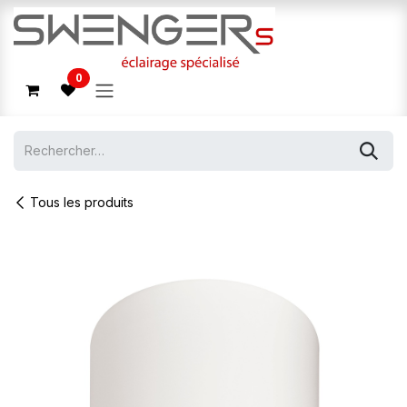
Se rendre au contenu
0
Tous les produits