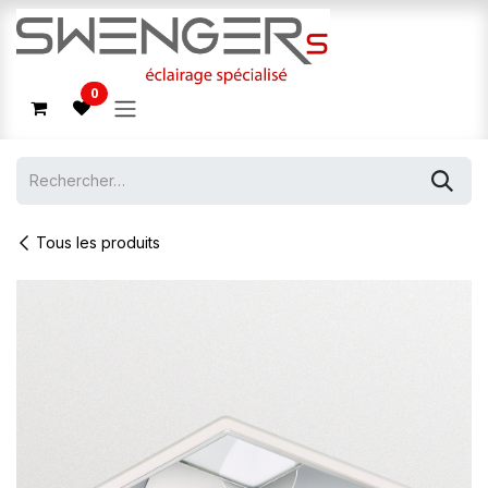
Se rendre au contenu
0
Tous les produits