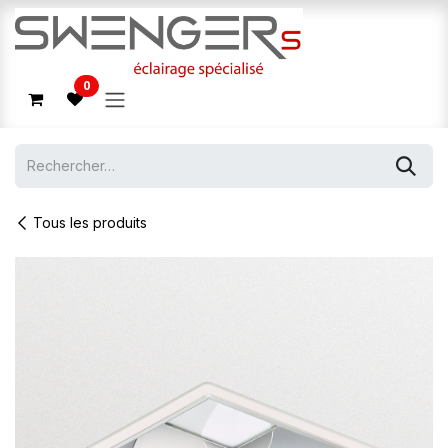
Se rendre au contenu
0
Tous les produits