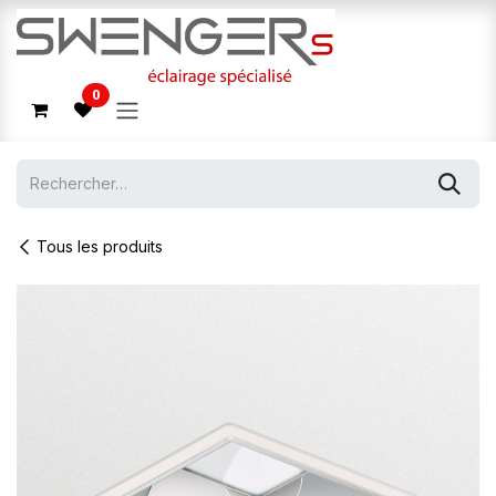
Se rendre au contenu
0
Tous les produits