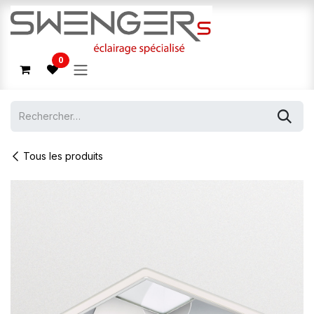
Se rendre au contenu
0
Tous les produits