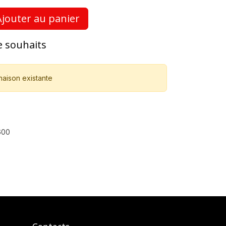
jouter au panier
de souhaits
naison existante
600