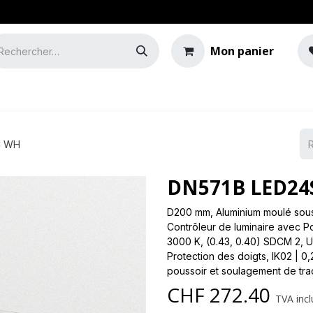
Mon panier
e
Guide de l'éclairage
C WH
DN571B LED24S
D200 mm, Aluminium moulé sous 
Contrôleur de luminaire avec P
3000 K, (0.43, 0.40) SDCM 2, UG
Protection des doigts, IK02 | 0,
poussoir et soulagement de tra
CHF
272.40
TVA incl