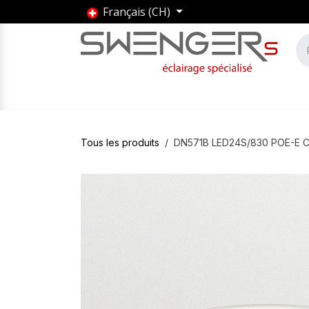
Se rendre au contenu
Français (CH)
Accueil
Produits
Marques
Entrepris
Tous les produits
DN571B LED24S/830 POE-E 