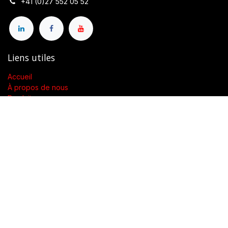
+41 (0)27 552 05 52
Liens utiles
Accueil
À propos de nous
Produits
Conditions générales de vente
Contactez-nous
À propos de nous
Présent dans toute la Suisse, SWENGERs Sàrl a été créée pour
fournir les luminaires et la lumière adaptés à l’exigence de vos
lieux.
En tant que grossiste spécialisé dans la fourniture de luminaires
et accessoires, nous proposons dans toute la Suisse des