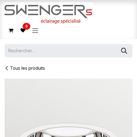
Se rendre au contenu
0
Tous les produits