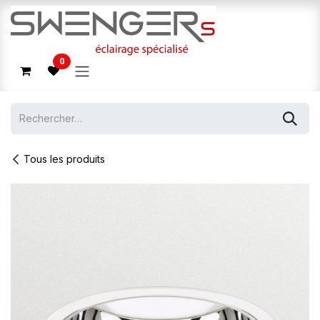
Se rendre au contenu
0
Tous les produits