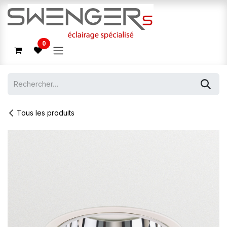
Se rendre au contenu
0
Tous les produits