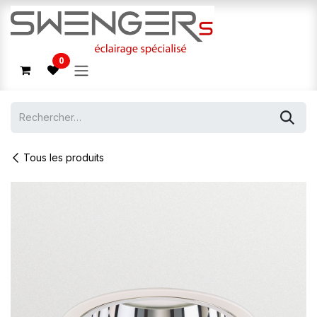
Se rendre au contenu
0
Tous les produits