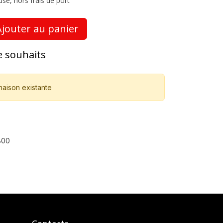
use, hors frais de port
jouter au panier
de souhaits
naison existante
800