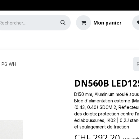
Mon panier
e
Guide de l'éclairage
C PG WH
DN560B LED12S
D150 mm, Aluminium moulé sous 
Bloc d'alimentation externe (Ma
(0.43, 0.40) SDCM 2, Réflecteur 
des doigts; protection contre l
éclaboussures, IK02 | 0,2J stan
et soulagement de traction
CHF
292.20