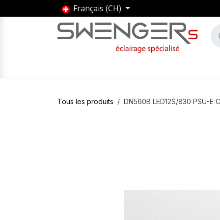
Se rendre au contenu
Français (CH)
Accueil
Produits
Marques
Entrepris
Tous les produits
DN560B LED12S/830 PSU-E 