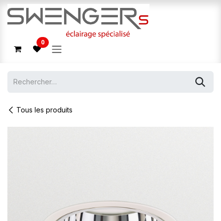
Se rendre au contenu
0
Tous les produits