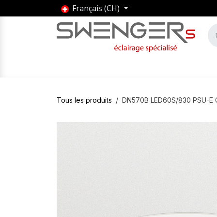
Se rendre au contenu
Français (CH)
Accueil
Produits
Marques
Entrepris
Tous les produits
DN570B LED60S/830 PSU-E