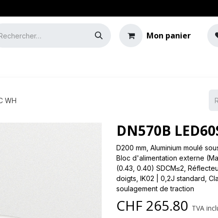
Mon panier
e
Guide de l'éclairage
 C WH
DN570B LED60S
D200 mm, Aluminium moulé sous 
Bloc d'alimentation externe (M
(0.43, 0.40) SDCM≤2, Réflecteur
doigts, IK02 | 0,2J standard, Cl
soulagement de traction
CHF
265.80
TVA incl