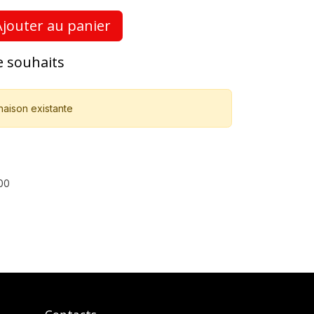
jouter au panier
de souhaits
naison existante
00