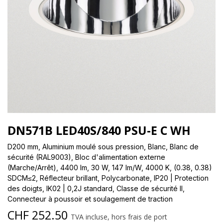
DN571B LED40S/840 PSU-E C WH
D200 mm, Aluminium moulé sous pression, Blanc, Blanc de
sécurité (RAL9003), Bloc d'alimentation externe
(Marche/Arrêt), 4400 lm, 30 W, 147 lm/W, 4000 K, (0.38, 0.38)
SDCM≤2, Réflecteur brillant, Polycarbonate, IP20 | Protection
des doigts, IK02 | 0,2J standard, Classe de sécurité II,
Connecteur à poussoir et soulagement de traction
CHF
252.50
TVA incluse, hors frais de port