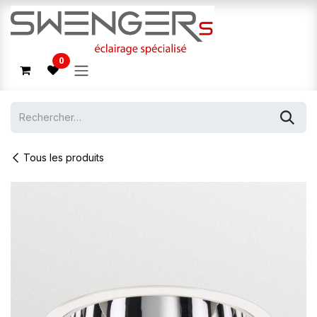
Se rendre au contenu
0
Tous les produits