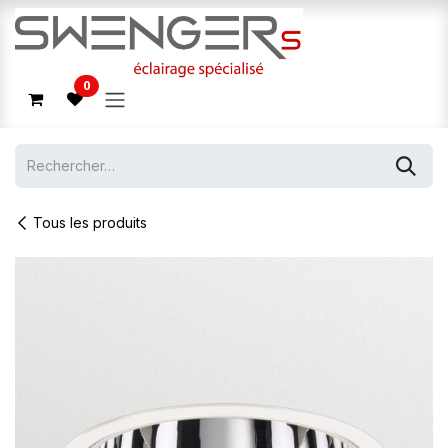
Se rendre au contenu
0
Tous les produits