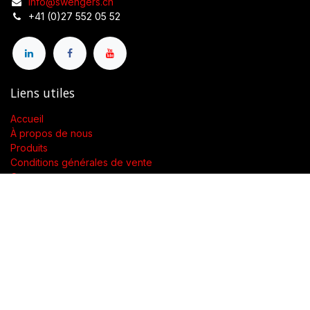
info@swengers.ch
+41 (0)27 552 05 52
Liens utiles
Accueil
À propos de nous
Produits
Conditions générales de vente
Contactez-nous
À propos de nous
Présent dans toute la Suisse, SWENGERs Sàrl a été créée pour
fournir les luminaires et la lumière adaptés à l’exigence de vos
lieux.
En tant que grossiste spécialisé dans la fourniture de luminaires