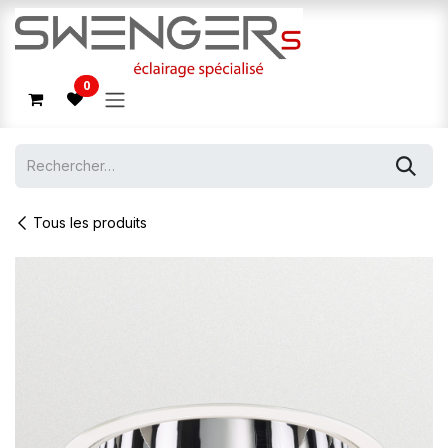
Se rendre au contenu
0
Tous les produits