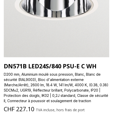
DN571B LED24S/840 PSU-E C WH
D200 mm, Aluminium moulé sous pression, Blanc, Blanc de
sécurité (RAL9003), Bloc d'alimentation externe
(Marche/Arrêt), 2600 lm, 18.4 W, 141 lm/W, 4000 K, (0.38, 0.38)
SDCM≤2, UGR19, Réflecteur brillant, Polycarbonate, IP20 |
Protection des doigts, IK02 | 0,2J standard, Classe de sécurité
II, Connecteur à poussoir et soulagement de traction
CHF
227.10
TVA incluse, hors frais de port