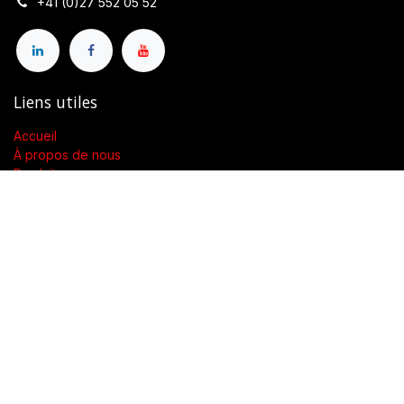
+41 (0)27 552 05 52
Liens utiles
Accueil
À propos de nous
Produits
Conditions générales de vente
Contactez-nous
À propos de nous
Présent dans toute la Suisse, SWENGERs Sàrl a été créée pour
fournir les luminaires et la lumière adaptés à l’exigence de vos
lieux.
En tant que grossiste spécialisé dans la fourniture de luminaires
et accessoires, nous proposons dans toute la Suisse des