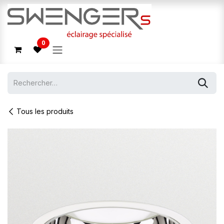
Se rendre au contenu
0
Tous les produits