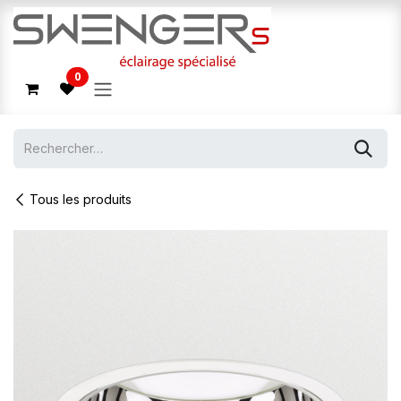
Se rendre au contenu
0
Tous les produits