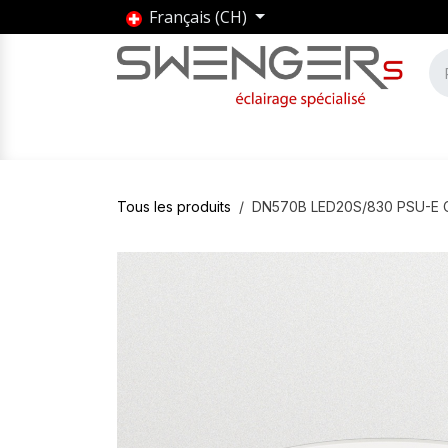
Se rendre au contenu
Français (CH)
Accueil
Produits
Marques
Entrepris
Tous les produits
DN570B LED20S/830 PSU-E 