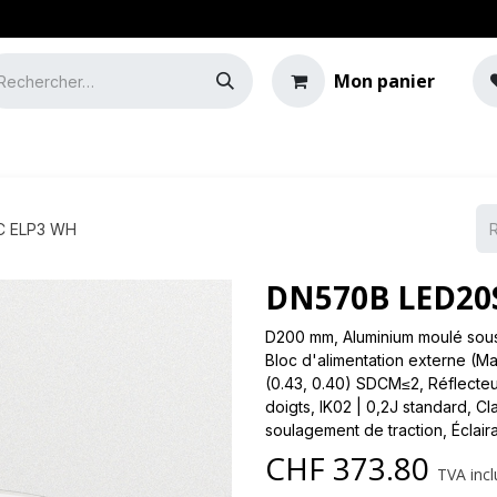
Mon panier
e
Guide de l'éclairage
C ELP3 WH
DN570B LED20S
D200 mm, Aluminium moulé sous 
Bloc d'alimentation externe (Ma
(0.43, 0.40) SDCM≤2, Réflecteur
doigts, IK02 | 0,2J standard, Cl
soulagement de traction, Éclai
CHF
373.80
TVA incl