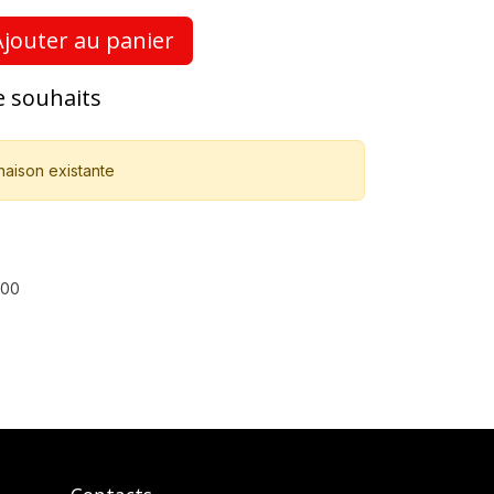
jouter au panier
de souhaits
naison existante
500