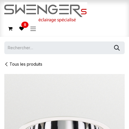
Se rendre au contenu
0
Tous les produits