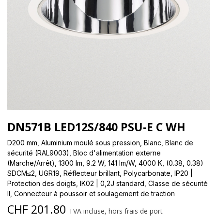
DN571B LED12S/840 PSU-E C WH
D200 mm, Aluminium moulé sous pression, Blanc, Blanc de
sécurité (RAL9003), Bloc d'alimentation externe
(Marche/Arrêt), 1300 lm, 9.2 W, 141 lm/W, 4000 K, (0.38, 0.38)
SDCM≤2, UGR19, Réflecteur brillant, Polycarbonate, IP20 |
Protection des doigts, IK02 | 0,2J standard, Classe de sécurité
II, Connecteur à poussoir et soulagement de traction
CHF
201.80
TVA incluse, hors frais de port