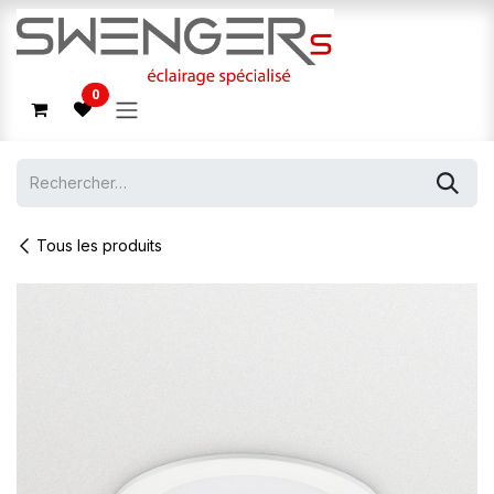
Se rendre au contenu
0
Tous les produits