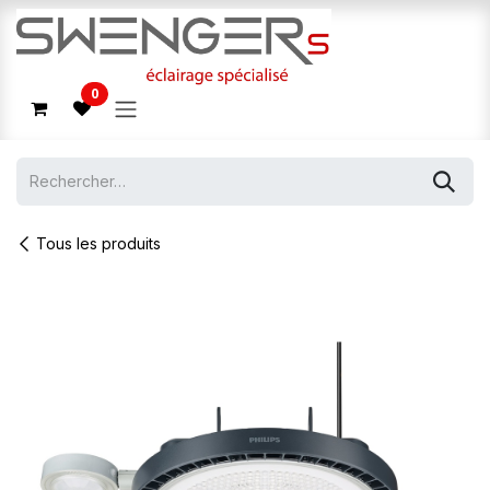
Se rendre au contenu
0
Tous les produits