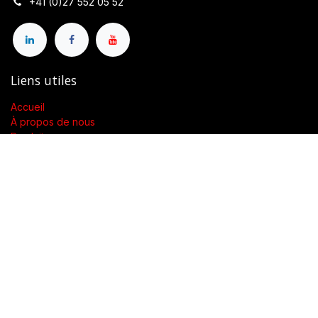
+41 (0)27 552 05 52
Liens utiles
Accueil
À propos de nous
Produits
Conditions générales de vente
Contactez-nous
À propos de nous
Présent dans toute la Suisse, SWENGERs Sàrl a été créée pour
fournir les luminaires et la lumière adaptés à l’exigence de vos
lieux.
En tant que grossiste spécialisé dans la fourniture de luminaires
et accessoires, nous proposons dans toute la Suisse des