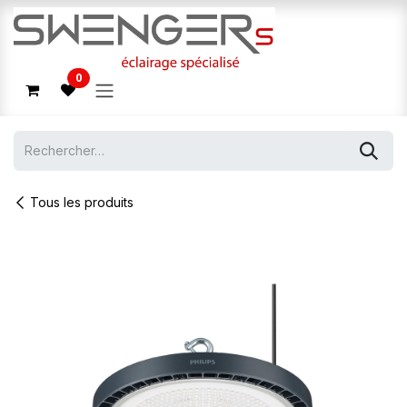
Se rendre au contenu
0
Tous les produits