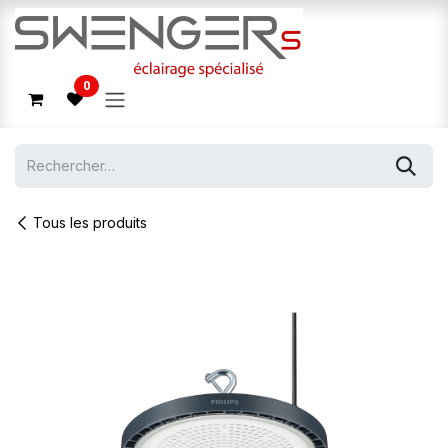
Se rendre au contenu
0
Tous les produits