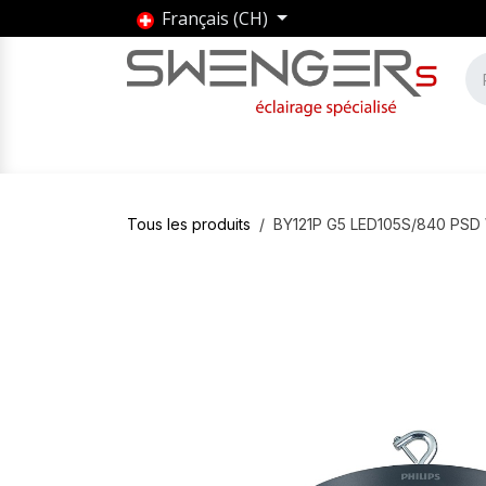
Se rendre au contenu
Français (CH)
Accueil
Produits
Marques
Entrepris
Tous les produits
BY121P G5 LED105S/840 PSD