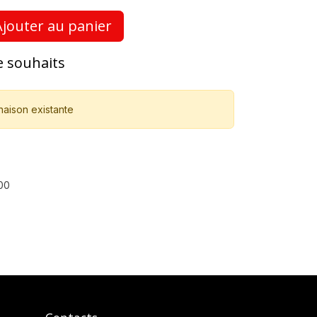
jouter au panier
de souhaits
naison existante
00