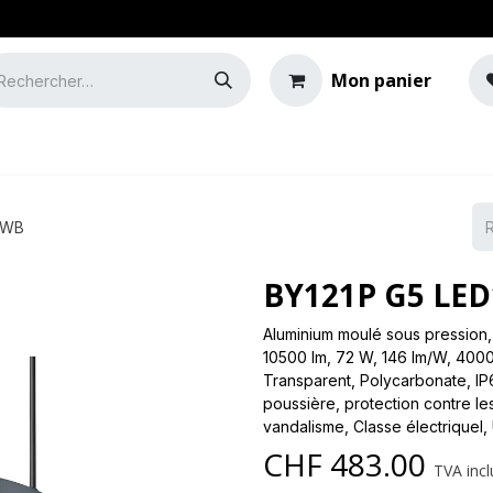
Mon panier
e
Guide de l'éclairage
 WB
BY121P G5 LED
Aluminium moulé sous pression, 
10500 lm, 72 W, 146 lm/W, 4000
Transparent, Polycarbonate, IP6
poussière, protection contre les
vandalisme, Classe électriqueI
CHF
483.00
TVA incl