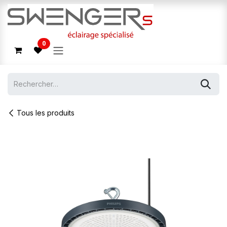
Se rendre au contenu
0
Tous les produits