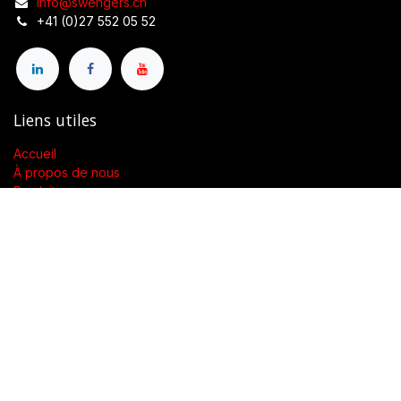
info@swengers.ch
+41 (0)27 552 05 52
Liens utiles
Accueil
À propos de nous
Produits
Conditions générales de vente
Contactez-nous
À propos de nous
Présent dans toute la Suisse, SWENGERs Sàrl a été créée pour
fournir les luminaires et la lumière adaptés à l’exigence de vos
lieux.
En tant que grossiste spécialisé dans la fourniture de luminaires