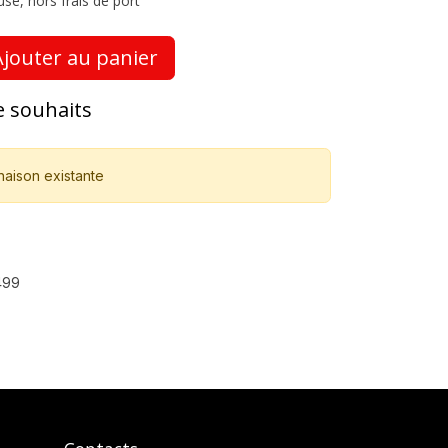
use, hors frais de port
jouter au panier
de souhaits
naison existante
499