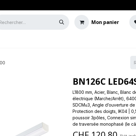
Mon panier
e
Guide de l'éclairage
800
BN126C LED64S
L1800 mm, Acier, Blanc, Blanc d
électrique (Marche/Arrêt), 6400
SDCM≤3, Angle d’ouverture de f
Protection des doigts, IK04 | 0
poussoir 3pôles, Connexion sim
de traversée monophasé (le câb
CHF
120.80