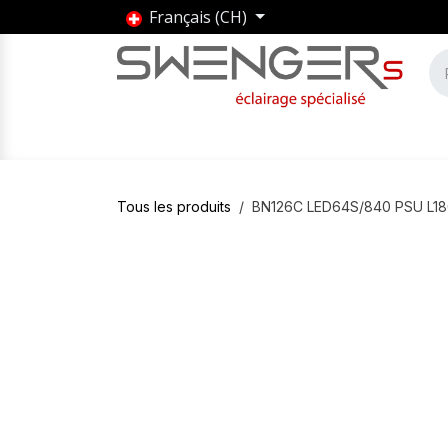
Se rendre au contenu
Français (CH)
Accueil
Produits
Marques
Entrepris
Tous les produits
BN126C LED64S/840 PSU L1