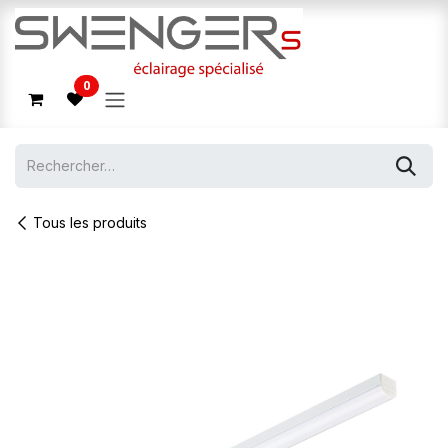
Se rendre au contenu
0
Tous les produits