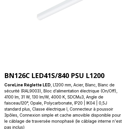
BN126C LED41S/840 PSU L1200
CoreLine Réglette LED
, L1200 mm, Acier, Blanc, Blanc de
sécurité (RAL9003), Bloc d’alimentation électrique (On/Off),
4100 lm, 31 W, 130 lm/W, 4000 K, SDCM≤3, Angle de
faisceau120°, Opale, Polycarbonate, IP20 | IK04 | 0,5J
standard plus, Classe électrique I, Connecteur à poussoir
3pôles, Connexion simple et cache amovible disponible pour
le câblage de traversée monophasé (le câblage interne n'est
pas inclus)