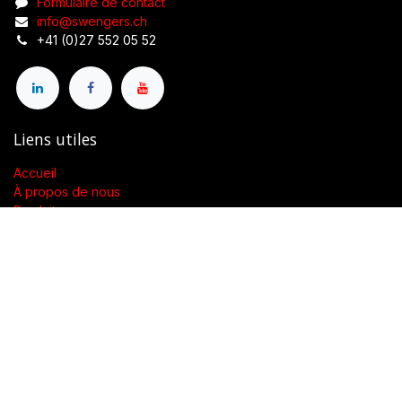
Formulaire de contact
info@swengers.ch
+41 (0)27 552 05 52
Liens utiles
Accueil
À propos de nous
Produits
Conditions générales de vente
Contactez-nous
À propos de nous
Présent dans toute la Suisse, SWENGERs Sàrl a été créée pour
fournir les luminaires et la lumière adaptés à l’exigence de vos
lieux.