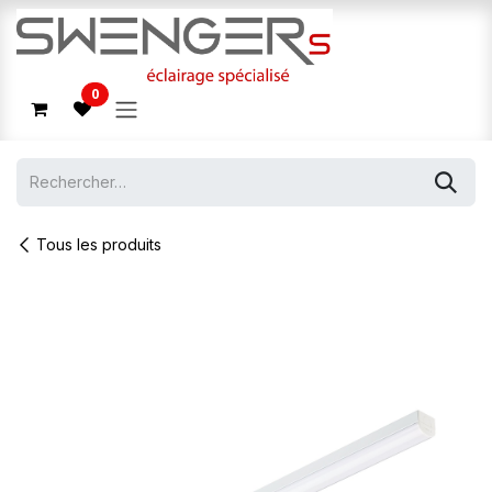
Se rendre au contenu
0
Tous les produits