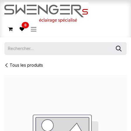
Se rendre au contenu
0
Tous les produits