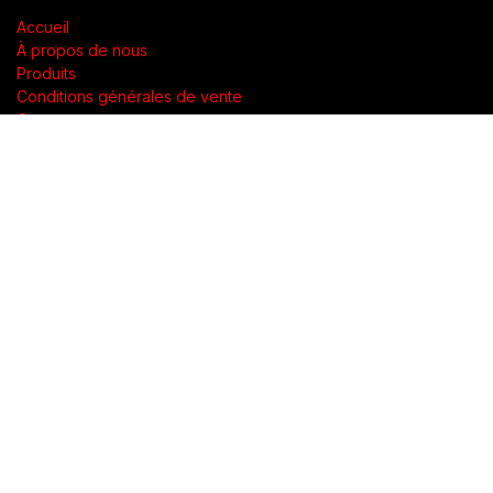
Accueil
À propos de nous
Produits
Conditions générales de vente
Contactez-nous
À propos de nous
Présent dans toute la Suisse, SWENGERs Sàrl a été créée pour
fournir les luminaires et la lumière adaptés à l’exigence de vos
lieux.
En tant que grossiste spécialisé dans la fourniture de luminaires
et accessoires, nous proposons dans toute la Suisse des
produits de qualité accompagnés d’un soutien technique.
Notre objectif est de garantir une utilisation adaptée et
réfléchie pour une mise en lumière optimale.
Copyright © SWENGERs Sàrl - éclairage spécialisé