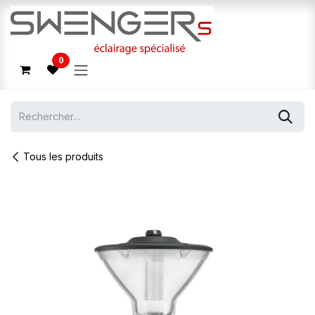
Se rendre au contenu
0
Tous les produits