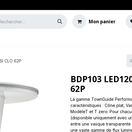
Mon panier
e
Guide de l'éclairage
SI CLO 62P
BDP103 LED120
62P
La gamme TownGuide Performa
caractéristiques : Cône plat, V
ModèleT et T zero. Pour chacu
(disponible uniquement avec u
entre une vasque transparente 
une vaste gamme de flux lumineu