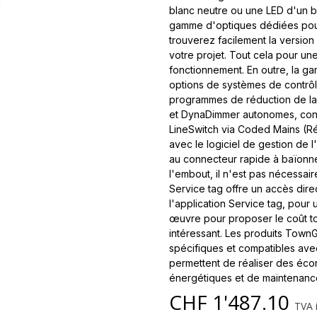
blanc neutre ou une LED d'un 
gamme d'optiques dédiées pour 
trouverez facilement la versio
votre projet. Tout cela pour u
fonctionnement. En outre, la 
options de systèmes de contrôle
programmes de réduction de la
et DynaDimmer autonomes, cont
LineSwitch via Coded Mains (Ré
avec le logiciel de gestion de l'
au connecteur rapide à baïonne
l'embout, il n'est pas nécessaire
Service tag offre un accès dire
l'application Service tag, pour 
œuvre pour proposer le coût tot
intéressant. Les produits Town
spécifiques et compatibles ave
permettent de réaliser des éco
énergétiques et de maintenance
CHF
1'487.10
TVA i