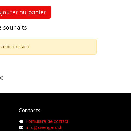
jouter au panier
de souhaits
naison existante
00
Contacts
Formulaire de contact
info@swengers.ch