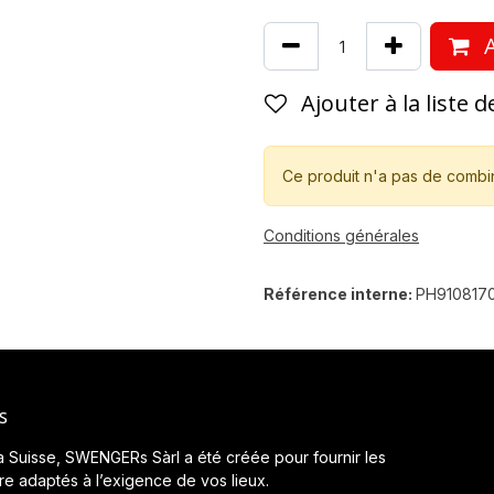
A
Ajouter à la liste 
Ce produit n'a pas de combi
Conditions générales
Référence interne:
PH910817
s
a Suisse, SWENGERs Sàrl a été créée pour fournir les
ère adaptés à l’exigence de vos lieux.