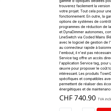
gamme d'optiques dédiées pour 
trouverez facilement la versio
votre projet. Tout cela pour u
fonctionnement. En outre, la 
options de systèmes de contrôle
programmes de réduction de la
et DynaDimmer autonomes, cont
LineSwitch via Coded Mains (Ré
avec le logiciel de gestion de l'
au connecteur rapide à baïonne
l'embout, il n'est pas nécessaire
Service tag offre un accès dire
l'application Service tag, pour 
œuvre pour proposer le coût tot
intéressant. Les produits Town
spécifiques et compatibles ave
permettent de réaliser des éco
énergétiques et de maintenance
CHF
740.90
TVA incl