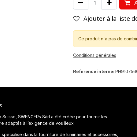
A
Ajouter à la liste 
Ce produit n'a pas de combi
Conditions générales
Référence interne:
PH910756
s
a Suisse, SWENGERs Sàrl a été créée pour fournir les
ère adaptés à l’exigence de vos lieux.
 spécialisé dans la fourniture de luminaires et accessoires,