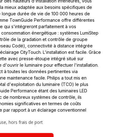
des hauteurs d'installation inférieures, vous
n la mieux adaptée aux besoins spécifiques de
ne longue durée de vie de 100 000 heures de
gamme TownGuide Performance offre différentes
 qui s'intégreront parfaitement à vos
 consommation énergétique : systèmes LumiStep
rôle de la gradation et contrôle de groupe
seau Codé), connectivité à distance intégrée
éclairage CityTouch. L'installation est facile. Grâce
tte avec presse-étoupe intégré situé sur
 d'ouvrir le luminaire pour effectuer l'installation.
ct à toutes les données pertinentes via
une maintenance facile. Philips a tout mis en
al d'exploitation du luminaire (TCO) le plus
Guide Performance étant des luminaires LED
c de nombreux systèmes de contrôle, ils
nomies significatives en termes de coûts
 par rapport à un éclairage conventionnel
use, hors frais de port