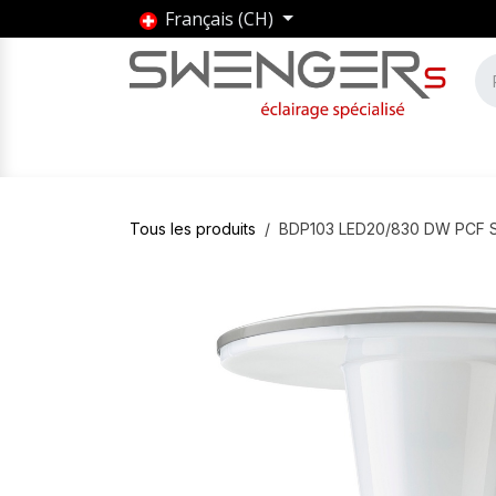
Se rendre au contenu
Français (CH)
Accueil
Produits
Marques
Entrepris
Tous les produits
BDP103 LED20/830 DW PCF S